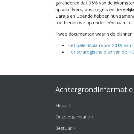
garanderen dat 95% van de inkomsten
op aan flyers, postzegels en dergeli
Daraja en Upendo hebben hun samenw
toe treden we op onder één naam, di
Twee documenten waarin de plannen st
Het beleidsplan voor 2019 van 
Het strategische plan van de N
Achtergrondinformatie
Media >
Onze organisatie >
Bestuur >