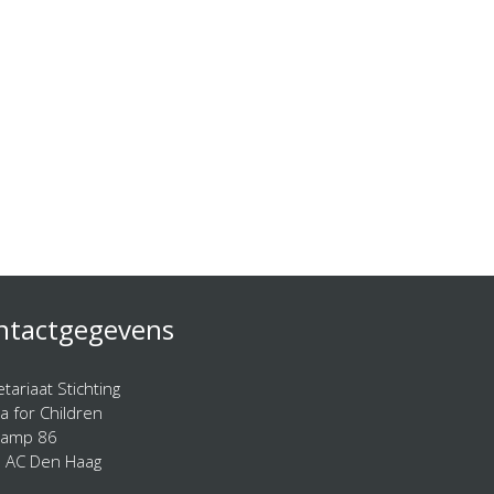
ntactgegevens
tariaat Stichting
a for Children
kamp 86
 AC Den Haag