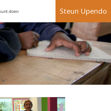
Steun Upendo
 kunt doen
>