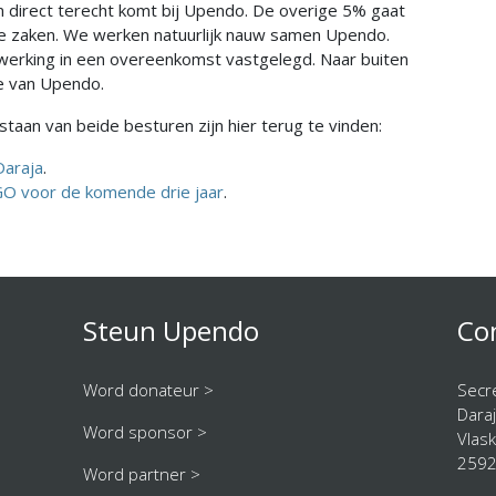
 direct terecht komt bij Upendo. De overige 5% gaat
jke zaken. We werken natuurlijk nauw samen Upendo.
erking in een overeenkomst vastgelegd. Naar buiten
e van Upendo.
aan van beide besturen zijn hier terug te vinden:
Daraja
.
GO voor de komende drie jaar
.
Steun Upendo
Co
Word donateur >
Secre
Daraj
Word sponsor >
Vlas
2592
Word partner >