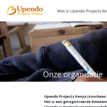
Wat is Upendo Projects K
Onze organisatie
Upendo Projects Kenya (voorheen U
Het is een geregistreerde Keniaa
Upendo is formeel verantwoordelijk